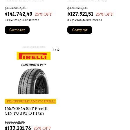
$188.989,91
$170.562,01
$141.742,43
$127.921,51
25
% OFF
25
% OFF
3
x
$47.247,48
sin interés
3
x
$42.640,50
sin interés
Comprar
Comprar
1
/
4
25% OFF PROMO AGOSTO PIRELLI
165/70R14 85T Pirelli
CINTURATO P1 tm
$236.442,35
$177.331,76
25
% OFF