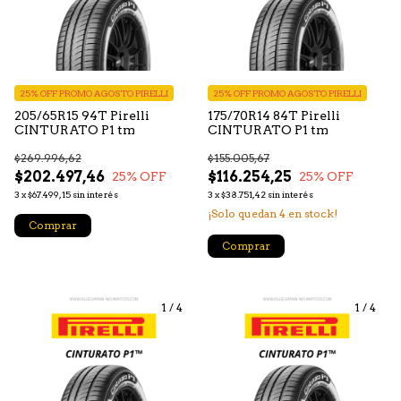
25% OFF PROMO AGOSTO PIRELLI
25% OFF PROMO AGOSTO PIRELLI
205/65R15 94T Pirelli
175/70R14 84T Pirelli
CINTURATO P1 tm
CINTURATO P1 tm
$269.996,62
$155.005,67
$202.497,46
$116.254,25
25
% OFF
25
% OFF
3
x
$67.499,15
sin interés
3
x
$38.751,42
sin interés
¡Solo quedan
4
en stock!
Comprar
Comprar
1
/
4
1
/
4