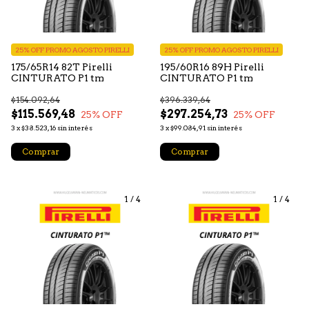
25% OFF PROMO AGOSTO PIRELLI
25% OFF PROMO AGOSTO PIRELLI
175/65R14 82T Pirelli
195/60R16 89H Pirelli
CINTURATO P1 tm
CINTURATO P1 tm
$154.092,64
$396.339,64
$115.569,48
$297.254,73
25
% OFF
25
% OFF
3
x
$38.523,16
sin interés
3
x
$99.084,91
sin interés
Comprar
Comprar
1
/
4
1
/
4