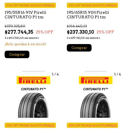
25% OFF PROMO AGOSTO PIRELLI
25% OFF PROMO AGOSTO PIRELLI
195/55R16 91V Pirelli
195/65R15 91H Pirelli
CINTURATO P1 tm
CINTURATO P1 tm
$370.325,80
$316.440,13
$277.744,35
$237.330,10
25
% OFF
25
% OFF
3
x
$92.581,45
sin interés
3
x
$79.110,03
sin interés
¡Solo quedan
4
en stock!
Comprar
Comprar
1
/
4
1
/
4
25% OFF PROMO AGOSTO PIRELLI
25% OFF PROMO AGOSTO PIRELLI