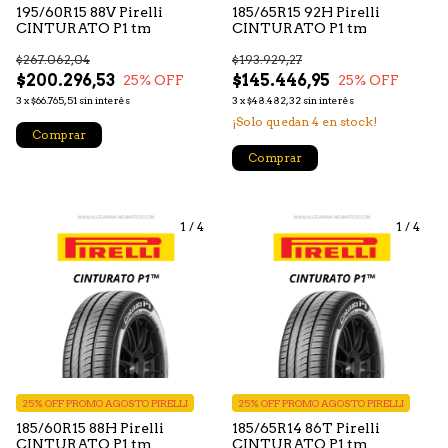
195/60R15 88V Pirelli
185/65R15 92H Pirelli
CINTURATO P1 tm
CINTURATO P1 tm
$267.062,04
$193.929,27
$200.296,53
$145.446,95
25
% OFF
25
% OFF
3
x
$66.765,51
sin interés
3
x
$48.482,32
sin interés
¡Solo quedan
4
en stock!
Comprar
Comprar
1
/
4
1
/
4
25% OFF PROMO AGOSTO PIRELLI
25% OFF PROMO AGOSTO PIRELLI
185/60R15 88H Pirelli
185/65R14 86T Pirelli
CINTURATO P1 tm
CINTURATO P1 tm