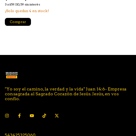
3
x
$59.110,59
sin interés
¡Solo quedan
4
en stock!
Comprar
"Yo soy el camino, la verdad y la vida" Juan 14:6- Empresa
consagrada al Sagrado Corazón de Jesús. Jesús, en vos
confío.
543425325060