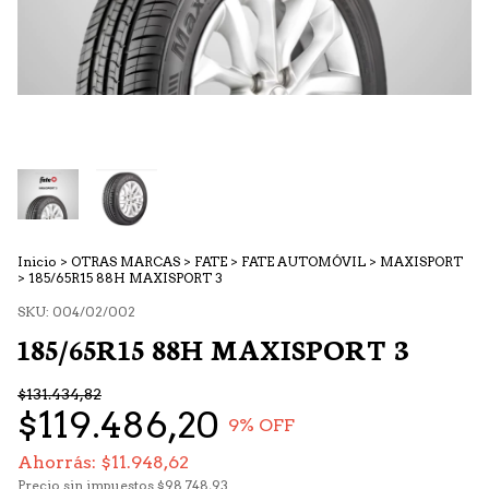
Inicio
>
OTRAS MARCAS
>
FATE
>
FATE AUTOMÓVIL
>
MAXISPORT
>
185/65R15 88H MAXISPORT 3
SKU:
004/02/002
185/65R15 88H MAXISPORT 3
$131.434,82
$119.486,20
9
% OFF
Ahorrás:
$11.948,62
Precio sin impuestos
$98.748,93