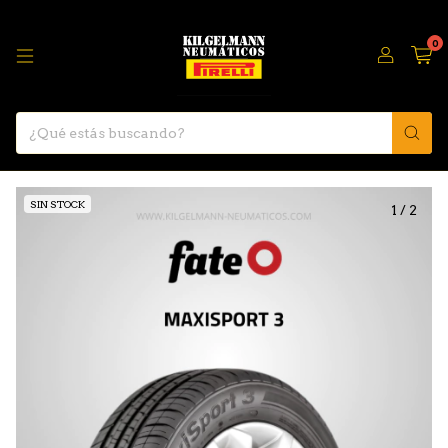
0
SIN STOCK
1
/
2