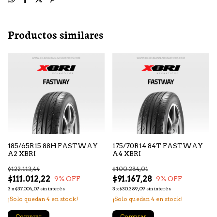
Productos similares
185/65R15 88H FASTWAY
175/70R14 84T FASTWAY
A2 XBRI
A4 XBRI
$122.113,44
$100.284,01
$111.012,22
$91.167,28
9
% OFF
9
% OFF
3
x
$37.004,07
sin interés
3
x
$30.389,09
sin interés
¡Solo quedan
4
en stock!
¡Solo quedan
4
en stock!
Comprar
Comprar