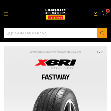
0
1
/
3