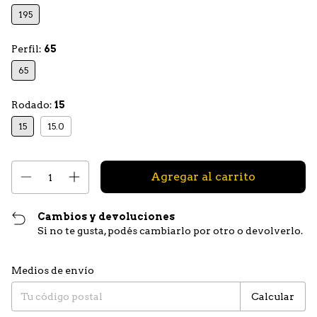
195
Perfil:
65
65
Rodado:
15
15
15.0
Cambios y devoluciones
Si no te gusta, podés cambiarlo por otro o devolverlo.
Entregas para el CP:
Cambiar CP
Medios de envío
Calcular