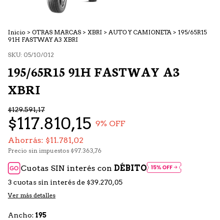
Inicio
>
OTRAS MARCAS
>
XBRI
>
AUTO Y CAMIONETA
>
195/65R15
91H FASTWAY A3 XBRI
SKU:
05/10/012
195/65R15 91H FASTWAY A3
XBRI
$129.591,17
$117.810,15
9
% OFF
Ahorrás:
$11.781,02
Precio sin impuestos
$97.363,76
Cuotas SIN interés con
DÉBITO
3
cuotas sin interés de
$39.270,05
Ver más detalles
Ancho:
195