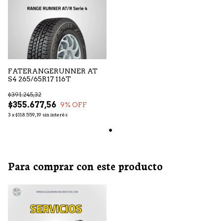
FATERANGERUNNER AT
S4 265/65R17 116T
$391.245,32
$355.677,56
9
% OFF
3
x
$118.559,19
sin interés
Para comprar con este producto