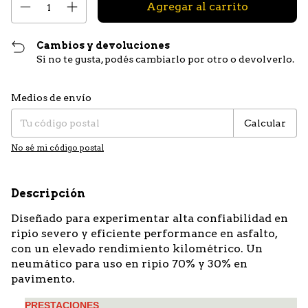
Cambios y devoluciones
Si no te gusta, podés cambiarlo por otro o devolverlo.
Entregas para el CP:
Cambiar CP
Medios de envío
Calcular
No sé mi código postal
Descripción
Diseñado para experimentar alta confiabilidad en
ripio severo y eficiente performance en asfalto,
con un elevado rendimiento kilométrico. Un
neumático para uso en ripio 70% y 30% en
pavimento.
PRESTACIONES