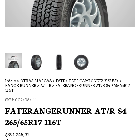
Inicio
>
OTRAS MARCAS
>
FATE
>
FATE CAMIONETA Y SUV's
>
RANGE RUNNER
>
A/T-R
>
FATERANGERUNNER AT/R S4 265/65R17
116T
SKU:
002/06/111
FATERANGERUNNER AT/R S4
265/65R17 116T
$391.245,32