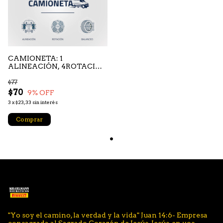
CAMIONETA: 1
ALINEACIÓN, 4ROTACIÓN
y 4 BALANCEO
$77
$70
9
% OFF
3
x
$23,33
sin interés
"Yo soy el camino, la verdad y la vida" Juan 14:6- Empresa