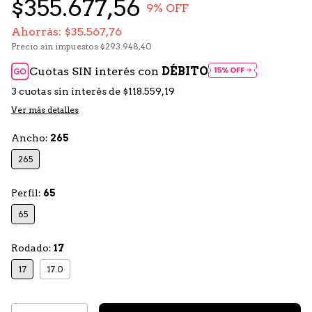
$355.677,56
9
% OFF
Ahorrás:
$35.567,76
Precio sin impuestos
$293.948,40
Cuotas SIN interés con
DÉBITO
3
cuotas sin interés de
$118.559,19
Ver más detalles
Ancho:
265
265
Perfil:
65
65
Rodado:
17
17
17.0