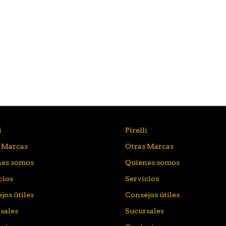
i
Pirelli
 Marcas
Otras Marcas
nes somos
Quienes somos
cios
Servicios
jos útiles
Consejos útiles
sales
Sucursales