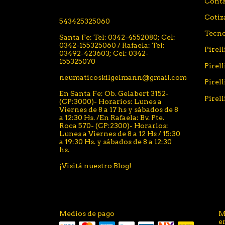
Cont
Coti
543425325060
Tecno
Santa Fe: Tel: 0342-4552080; Cel:
0342-155325060 / Rafaela: Tel:
Pirel
03492-423603; Cel: 0342-
155325070
Pirell
neumaticoskilgelmann@gmail.com
Pirel
En Santa Fe: Ob. Gelabert 3152-
Pirel
(CP:3000)- Horarios: Lunes a
Viernes de 8 a 17 hs y sábados de 8
a 12:30 Hs. /En Rafaela: Bv. Pte.
Roca 570- (CP:2300)- Horarios:
Lunes a Viernes de 8 a 12 Hs / 15:30
a 19:30 Hs. y sábados de 8 a 12:30
hs.
¡Visitá nuestro Blog!
Medios de pago
M
e