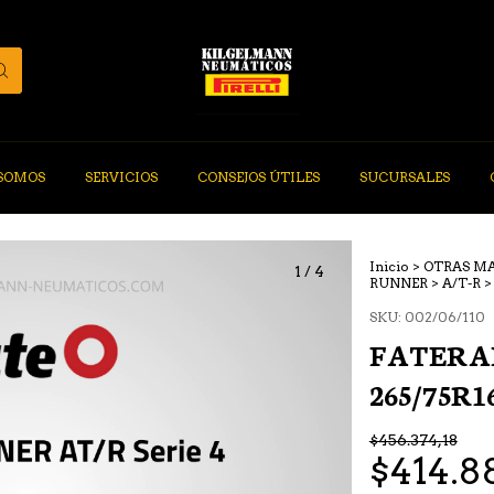
 SOMOS
SERVICIOS
CONSEJOS ÚTILES
SUCURSALES
Inicio
>
OTRAS M
1
/
4
RUNNER
>
A/T-R
>
SKU:
002/06/110
FATERA
265/75R1
$456.374,18
$414.8