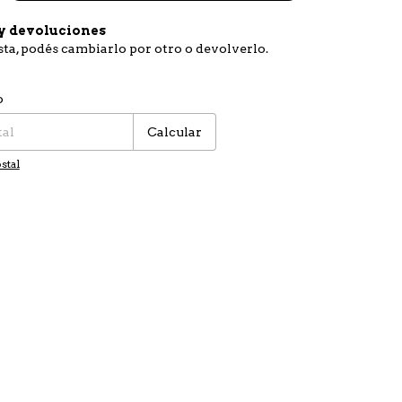
y devoluciones
usta, podés cambiarlo por otro o devolverlo.
:
Cambiar CP
o
Calcular
stal