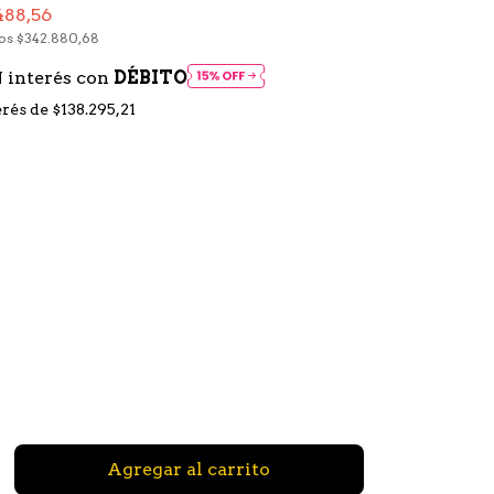
488,56
tos
$342.880,68
 interés con
DÉBITO
erés de
$138.295,21