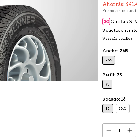
Ahorrás:
$41.
Precio sin impues
Cuotas SIN
3
cuotas sin int
Ver más detalles
Ancho:
265
265
Perfil:
75
75
Rodado:
16
16
16.0