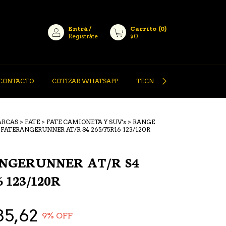
Entrá
/
Carrito
(
0
)
Registráte
$0
CONTACTO
COTIZAR WHATSAPP
TECNOLOGÍA PIRELLI
ARCAS
>
FATE
>
FATE CAMIONETA Y SUV's
>
RANGE
FATERANGERUNNER AT/R S4 265/75R16 123/120R
NGERUNNER AT/R S4
6 123/120R
85,62
9
% OFF