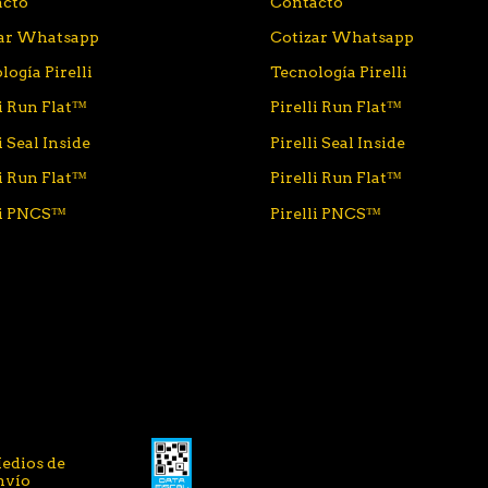
acto
Contacto
zar Whatsapp
Cotizar Whatsapp
logía Pirelli
Tecnología Pirelli
li Run Flat™
Pirelli Run Flat™
i Seal Inside
Pirelli Seal Inside
li Run Flat™
Pirelli Run Flat™
li PNCS™
Pirelli PNCS™
edios de
nvío