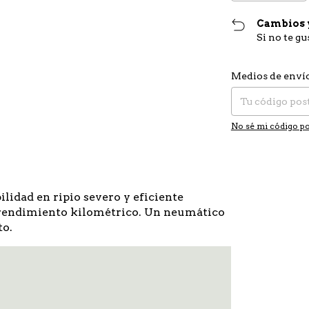
Cambios 
Si no te g
Entregas para el CP
Medios de enví
No sé mi código po
lidad en ripio severo y eficiente
 rendimiento kilométrico. Un neumático
to.