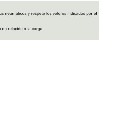
us neumáticos y respete los valores indicados por el
 en relación a la carga.