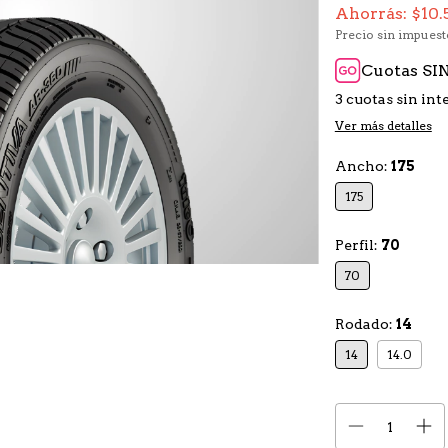
Ahorrás:
$10.
Precio sin impues
Cuotas SIN
3
cuotas sin int
Ver más detalles
Ancho:
175
175
Perfil:
70
70
Rodado:
14
14
14.0