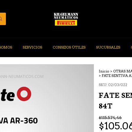
 SOMOS
SERVICIOS
CONSEJOS ÚTILES
SUCURSALES
Inicio
>
OTRAS M
>
FATE SENTIVA AR
SKU:
02/03/022
FATE SE
84T
$115.574,46
$105.0