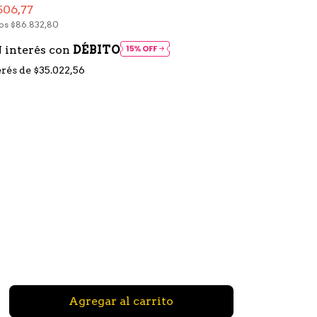
506,77
tos
$86.832,80
 interés con
DÉBITO
erés de
$35.022,56