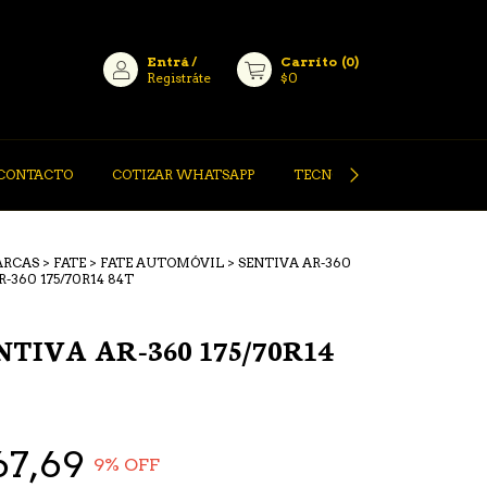
Entrá
/
Carrito
(
0
)
Registráte
$0
CONTACTO
COTIZAR WHATSAPP
TECNOLOGÍA PIRELLI
ARCAS
>
FATE
>
FATE AUTOMÓVIL
>
SENTIVA AR-360
-360 175/70R14 84T
NTIVA AR-360 175/70R14
67,69
9
% OFF