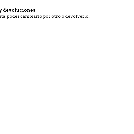
y devoluciones
usta, podés cambiarlo por otro o devolverlo.
:
Cambiar CP
Calcular