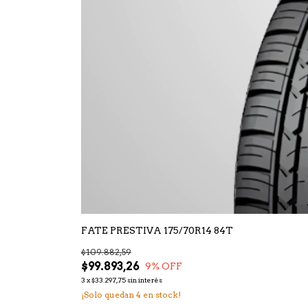
FATE PRESTIVA 175/70R14 84T
$109.882,59
$99.893,26
9
% OFF
3
x
$33.297,75
sin interés
¡Solo quedan
4
en stock!