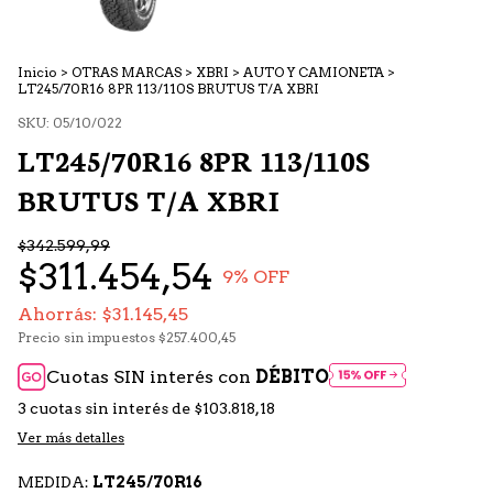
Inicio
>
OTRAS MARCAS
>
XBRI
>
AUTO Y CAMIONETA
>
LT245/70R16 8PR 113/110S BRUTUS T/A XBRI
SKU:
05/10/022
LT245/70R16 8PR 113/110S
BRUTUS T/A XBRI
$342.599,99
$311.454,54
9
% OFF
Ahorrás:
$31.145,45
Precio sin impuestos
$257.400,45
Cuotas SIN interés con
DÉBITO
3
cuotas sin interés de
$103.818,18
Ver más detalles
MEDIDA:
LT245/70R16