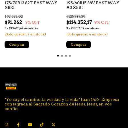
175/70R13 82T FASTWAY
195/60R15 88V FASTWAY
XBRI
A3 XBRI
$97.972,02
$125.787,39
$91.262
$114.352,17
7
% OFF
9
% OFF
3
x
$30.420,67
sin interés
3
x
$38.117,39
sin interés
¡Solo quedan
2
en stock!
¡Solo quedan
4
en stock!
Comprar
Comprar
"Yo soy el camino, la verdad y la vida" Juan 14:6- Empresa
consagrada al Sagrado Corazón de Jesús. Jesús, en vos
confío.