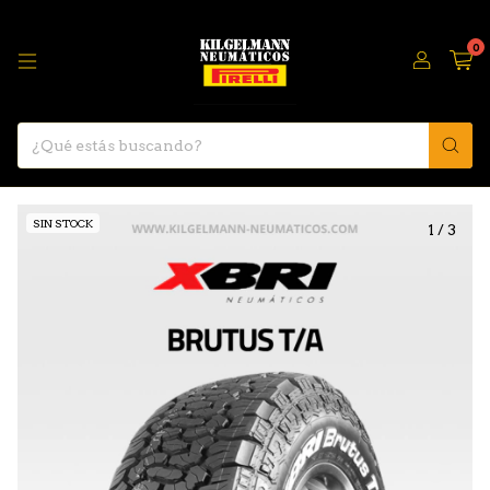
0
SIN STOCK
1
/
3