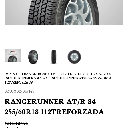
Inicio
>
OTRAS MARCAS
>
FATE
>
FATE CAMIONETA Y SUV's
>
RANGE RUNNER
>
A/T-R
>
RANGERUNNER AT/R S4 255/60R18
112TREFORZADA
SKU:
002/06/145
RANGERUNNER AT/R S4
255/60R18 112TREFORZADA
$346.427,86