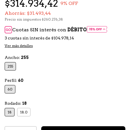
$314.934,42
9
% OFF
Ahorrás:
$31.493,44
Precio sin impuestos
$260.276,38
Cuotas SIN interés con
DÉBITO
3
cuotas sin interés de
$104.978,14
Ver más detalles
Ancho:
255
255
Perfil:
60
60
Rodado:
18
18
18.0