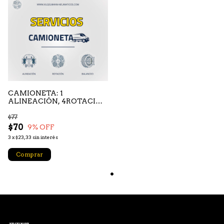
CAMIONETA: 1
ALINEACIÓN, 4ROTACIÓN
y 4 BALANCEO
$77
$70
9
% OFF
3
x
$23,33
sin interés