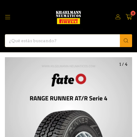
0
1
/
4