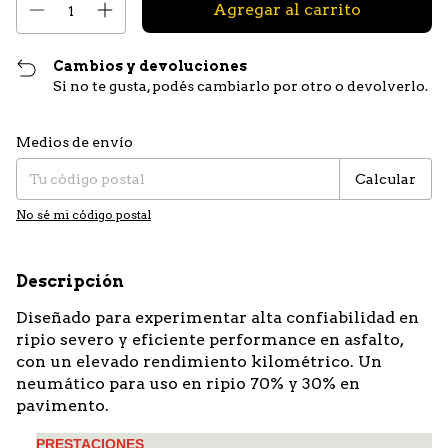
Cambios y devoluciones
Si no te gusta, podés cambiarlo por otro o devolverlo.
Entregas para el CP:
Cambiar CP
Medios de envío
Calcular
No sé mi código postal
Descripción
Diseñado para experimentar alta confiabilidad en
ripio severo y eficiente performance en asfalto,
con un elevado rendimiento kilométrico. Un
neumático para uso en ripio 70% y 30% en
pavimento.
PRESTACIONES