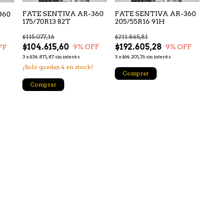
FATE SENTIVA AR-360
FATE SENTIVA AR-360
360
175/70R13 82T
205/55R16 91H
$115.077,16
$211.865,81
$104.615,60
$192.605,28
9
% OFF
9
% OFF
FF
3
x
$34.871,87
sin interés
3
x
$64.201,76
sin interés
¡Solo quedan
4
en stock!
Comprar
Comprar