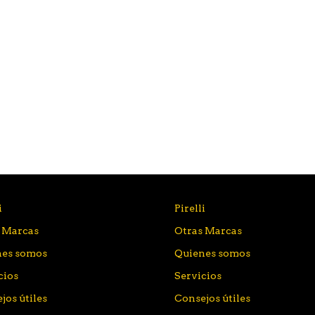
i
Pirelli
 Marcas
Otras Marcas
nes somos
Quienes somos
cios
Servicios
jos útiles
Consejos útiles