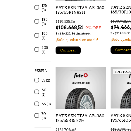
175
FATE SE
FATE SENTIVA AR-360
(3)
165/70R13
175/65R14 82H
185
$103.912,6
$119.535,36
(3)
$94.466
$108.668,51
9
% OFF
195
3
x
$31.488,69
3
x
$36.222,84
sin interés
(1)
¡Solo qued
¡Solo quedan
4
en stock!
205
Comprar
Comprar
(1)
PERFIL
SIN STOCK
55 (2)
60
(1)
65 (3)
70
FATE SE
FATE SENTIVA AR-360
(3)
195/65R15
185/55R15 82H
$130.790,3
$181.708,68