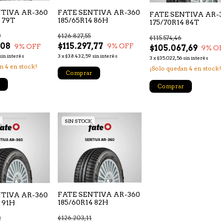
FATE SENTIVA AR-360
NTIVA AR-360
FATE SENTIVA AR-
185/65R14 86H
 79T
175/70R14 84T
$126.827,55
9
$115.574,46
$115.297,77
,08
9
% OFF
9
% OFF
$105.067,69
9
% O
3
x
$38.432,59
sin interés
sin interés
3
x
$35.022,56
sin interés
an
4
en stock!
¡Solo quedan
4
en stock!
Comprar
Comprar
SIN STOCK
FATE SENTIVA AR-360
NTIVA AR-360
185/60R14 82H
 91H
$126.203,11
2