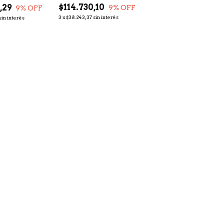
$114.730,10
,29
9
% OFF
9
% OFF
3
x
$38.243,37
sin interés
sin interés