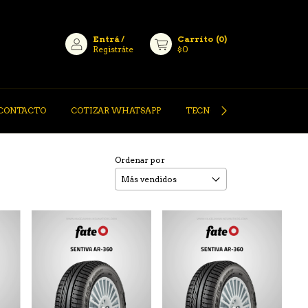
Entrá
/
Carrito
(
0
)
Registráte
$0
CONTACTO
COTIZAR WHATSAPP
TECNOLOGÍA PIRELLI
Ordenar por