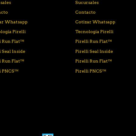
sales
Sucursales
acto
Contacto
zar Whatsapp
Cotizar Whatsapp
logía Pirelli
Tecnología Pirelli
li Run Flat™
Pirelli Run Flat™
i Seal Inside
Pirelli Seal Inside
li Run Flat™
Pirelli Run Flat™
li PNCS™
Pirelli PNCS™