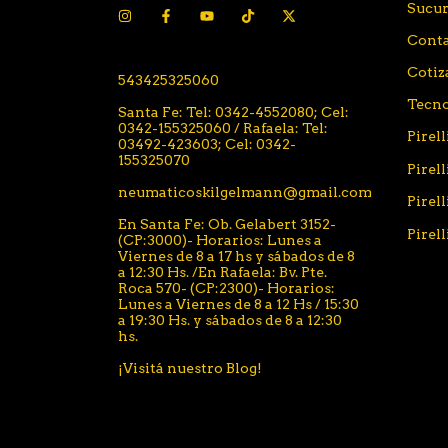
Sucur
Cont
Coti
543425325060
Tecno
Santa Fe: Tel: 0342-4552080; Cel:
0342-155325060 / Rafaela: Tel:
Pirel
03492-423603; Cel: 0342-
155325070
Pirell
neumaticoskilgelmann@gmail.com
Pirel
En Santa Fe: Ob. Gelabert 3152-
Pirel
(CP:3000)- Horarios: Lunes a
Viernes de 8 a 17 hs y sábados de 8
a 12:30 Hs. /En Rafaela: Bv. Pte.
Roca 570- (CP:2300)- Horarios:
Lunes a Viernes de 8 a 12 Hs / 15:30
a 19:30 Hs. y sábados de 8 a 12:30
hs.
¡Visitá nuestro Blog!