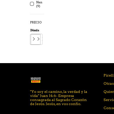
Nan
(9)
PRECIO
Desde
Hasta
Pirell
Otras
"Yo soy el camino, la verdad y la
Quie
vida" Juan 14:6- Empresa
consagrada al Sagrado Corazón
Servi
de Jesús. Jesús, en vos confío.
Conse