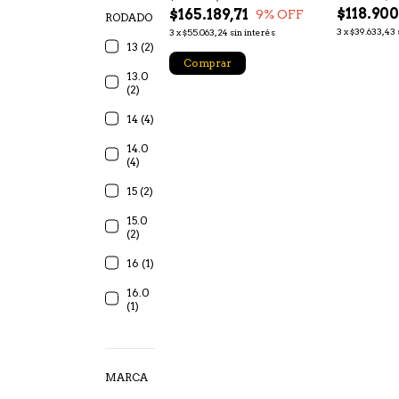
$118.900
$165.189,71
9
% OFF
RODADO
3
x
$39.633,43
3
x
$55.063,24
sin interés
13 (2)
Comprar
13.0
(2)
14 (4)
14.0
(4)
15 (2)
15.0
(2)
16 (1)
16.0
(1)
MARCA